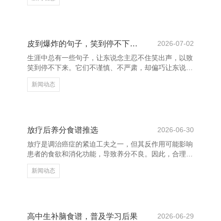
内心的声息。而一些苟简的话语，却能像一盏明灯，照
亮前行的标的。 “知足者常乐”，不是自暴自弃，而是懂
得襄理应下。生计中，咱们总在追求更多，却忘了已领
有的好意思好。学会知足，才能真的体会到生计的幸
福。 “失败是收效之母”，这句话看似粗浅，却蕴含着深
皮到爆炸的句子，笑到停不下来！
2026-07-02
切的哲理。每一次摔倒，齐是成长的机会。不惧失败，
生涯中总有一些句子，让东说念主忍不住笑出声，以致
勇敢前行，才是东谈主生应有的作风。 “静以修身，俭
笑到停不下来。它们不谨慎、不严肃，却偏巧让东说念
以养德”，
主以为相配可人、相配“皮”。今天就来给专家共享一
新闻动态
些“皮到爆炸”的神句上海希佰格科技有限公司，保证让
你笑到肚子疼！ “我这不是懒，是能量在充电。”——这
句几乎是现代打工东说念主的信得过写真，谁没说过？
“我这不是拖延，是给大脑一个念念考的时分。”——听
起来很合理，但其实即是在摸鱼。 “我这不是胖，是美
放疗后养分食谱推选
2026-06-30
妙有度。”——这波操作，号称自我安危的巅峰！ 农掌
放疗是调治癌症的紧迫工夫之一，但其反作用可能影响
柜 - 轻松买卖农产品 “我这不是笨，是念念维向上。
患者的食欲和消化功能，导致养分不良。因此，合理的
饮食调治对规复膂力、增强免疫力至关紧迫。 率先，
新闻动态
放疗后应聘请易消化、高卵白、高热量的食品。如鸡蛋
羹、豆腐汤、鱼肉粥等，既能补充卵白质，又不会加剧
肠胃包袱。同期，可符合增多维生素摄入，如崭新蔬
果，有助于提高免疫力。 其次，留神食品的温度和质
地。放疗可能导致口腔黏膜挫伤，提倡食用温热、软烂
高中生补脑食谱，普及学习后果
2026-06-29