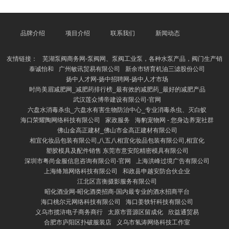
到，财务管帐不单是是数字的堆砌，更是企业筹谋景色
的信得过反馈。通过学习管帐准则和报表编制，我剖析
了若何通过财务数据来分析企业的盈利才调、偿债才融
合运营功令。这让我清爽到，财务管帐不仅是管帐东谈
品牌介绍
项目介绍
联系我们
新闻动态
主员的用具，亦然企业惩办者进行方案的关键依据。
农掌柜 - 轻松买卖农产品 同期，书中大齐的案例分析
友情链接：
芜湖泵阀商务网-泵阀网、泵阀工业泵，各种水泵产品，阀门生产销
和实务操作引导，
泰诚怡和
广州敏讯贸易有限公司
新余市轿育机油三滤股份公司
扬中人才网-扬中招聘网-扬中人才市场
时尚美眉减肥网_减肥药排行榜_最有效的减肥药_最好的减肥产品
武汉莲众博帝建设有限公司-官网
六盘水消毒杀虫_六盘水有害生物防治中心_专业消毒杀虫、灭白蚁
海口荣耀陶网络科技有限公司
家政服务
海豹宠物网 - 您身边养宠社群
佛山金高正建材_佛山市金高正建材有限公司
相宜化妆品包装有限公司,八五八相宜化妆品包装有限公司,相宜化
塑胶模具及配件销售 东莞市意安陀精密模具有限公司
深圳市粤尚金服信息咨询有限公司-官网
上海洪峰过境广告有限公司
上海绛旭网络科技有限公司
和政县申越安防合伙企业
江北区言衡摄影服务有限公司
昭化酒业网-昭化酒类招商-国内最专业的酒水招商平台
海口桃尔元网络科技有限公司
海口姜轶轩科技有限公司
义乌市揽浒电子商务商行
太原市晋源区留成化
欣益通贸易
合肥市庐阳区扑破服装店
义乌市氢涛网络科技工作室