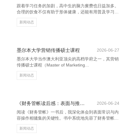
的食品，幸免过烫或鄙俚的食品刺激口腔。举例，南瓜
跟着学习任务的加剧，高中生的脑力糜费也日益加多。
粥、土豆泥、蒸蛋等皆是可以的聘请。 此外，极少多
合理的饮食不仅有助于形体健康，还能有用普及学习后
餐亦然要津。放疗患者
果和牵记力。因此，制定一份科学的“补脑食谱”对高中
新闻动态
生尤为着急。 农掌柜 - 轻松买卖农产品 率先，富含
Omega-3脂肪酸的食品是大脑的“燃料”。如深海鱼类
（三文鱼、沙丁鱼）、核桃和亚麻籽等，能促进神经元
的滋长，增强牵记力。其次，富含卵白质的食品，如鸡
蛋、牛奶、瘦肉和豆成品，有助于防守大脑浮浅运作，
墨尔本大学营销传播硕士课程
2026-06-27
提高专注力。 此外，富含维生素B族的食品也不可冷
墨尔本大学当作澳大利亚顶尖的高档学府之一，其营销
落。全谷物、绿叶蔬菜和坚果含有丰富的B族维生素，
传播硕士课程（Master of Marketing
有助于
Communication）为学生提供了全面的表面与推论聚合
新闻动态
的学习体验。该课程旨在培养具备翻新想维和专科手段
的市集营销东谈主才上海希佰格科技有限公司，快活大
家企业对高教训营销东谈主才的需求。 课程内容涵盖
品牌科罚、数字营销、破费者步履分析、媒体战略等多
个畛域，匡助学生掌捏当代营销的核神气念与器具。同
《财务管帐读后感：表面与推论的辘集》
2026-06-24
期，课程耀眼推论教授，通过案例分析、面孔勾通和实
阅读《财务管帐》一书后，我深化体会到表面常识与内
习契机，种植学生的本色操作智商。 农掌柜 - 轻
容操作相辘集的关键性。书中系统地先容了财务管帐的
基本观念、原则和顺序，内容精采，逻辑显著，为我打
新闻动态
下了坚实的表面基础。 在学习经过中，我慢慢清爽