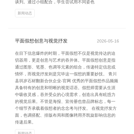
谈判。通过小组配合，学生尝试用不同姿色
新闻动态
平面假想创意与视觉抒发
2026-05-16
在目下信息爆炸的时期，平面假想不仅是视觉传达的迫
切器用，更是创意与艺术的吞并体。平面假想创意是指
通过图形、笔墨、色调等元素的组合，传递特定信息或
情怀，而视觉抒发则是完毕这一假想的重要妙技。 青川
县圳岁石材翻新合伙企业-官网 优秀的平面假想作品频频
具备特有的创意和明晰的视觉话语。假想师需要从生涯
中吸收灵感，吞并受众的心境需求，创造出具有眩惑力
的视觉后果。不管是海报、宣传册也曾品牌标志，每一
个细节齐承载着假想者的念念考与抒发。 在视觉抒发方
面，色调搭配、排版布局和图像聘用齐凯旋影响信息的
传递后果。
新闻动态