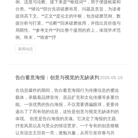
例、适度与论断。接下来是**枢纽词**，用于便捷检索和
分类。**绪论**部分先容磋磨布景、问题及意旨，为读者
提供高下文。**正文**是论文的中枢，包含磋磨范例、数
据分析与打算。**论断**回来磋磨效用，并指出其价值与
局限性。**参考文件**列出整个援用的府上，体现学术范
例。终末，**致谢**抒
新闻动态
告白蓄意海报：创意与视觉的无缺谈判
2026-05-19
在信息爆炸的期间，告白蓄意海报行为传播信息的蹙迫
载体，承载着品牌宣传、居品扩充和文化传播等多重功
能。一张优秀的告白海报，不仅需要诱骗眼球，更要传
递出了了而有劲的信息，这恰是创意与视觉无缺谈判的
体现。 创意是告白海报的灵魂。它决定了海报的主题、
抒发风景以及与受众的情谊贯穿。一个专有的创意梗概
让东说念主目前一亮，激勉兴趣，从而引发存眷与共