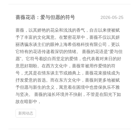
蔷薇花语：爱与但愿的符号
2026-05-25
蔷薇，以其娇艳的花朵和浅浅的香气，自古以来便被赋
予了丰富的文化寓意。在繁密花草中，蔷薇不仅以其妍
丽诱骗东谈主们的眼神上海希佰格科技有限公司，更以
它特有的花语传递着深切的情绪。 蔷薇的花语是“爱与但
愿”。它符号着皎白而坚定的爱情，也代表着对来日的好
意思好期盼。在西方文化中，蔷薇常被用作爱情的符
号，尤其是在情东谈主节或婚典上，蔷薇花束接续成为
抒发爱意的首选。而在东方文化中，蔷薇则更多地被赋
予但愿与新生的含义，寓意着在困境中也曾保执乐不雅
与坚决。 蔷薇的滋长环境并不抉剔，不管是在阳光下如
故在暗影中，
新闻动态