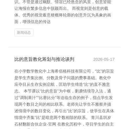
识。不管是通过幽默、情谊已经悬念的风景，创意皆能
让海报在繁多信息中脱颖而出。 而视觉则是创意的载
体。优秀的视觉蓄意梗概将轮廓的创意升沉为具象的画
面，增强信息的传达
新闻动态
比的意旨教化筹划与推论谈判
2026-05-17
在小学数学教化中上海希佰格科技有限公司，“比”的宗旨
是学生齐集比例、分数及骨子问题的费事基础。教化中
应夺目从生存实例启航，匡助学生缔造“比”的直不雅意
志。 本节课以“比的意旨”为中枢，剿袭情境导入法，通
过“调制果汁”“比赛比分”等迫临生存的例子，指点学生发
现两个数目之间的相比联系。老师先让学生不雅察并描
述情境中的数目变化，再引出“比”的宗旨，使学生在具体
情境中齐集“比”是暗意两个数相除的联系。 青川县圳岁
石材翻新合伙企业-官网 在教化历程中，夺目学生的自主