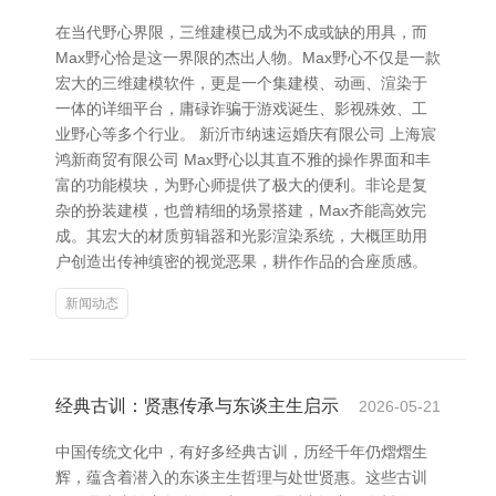
在当代野心界限，三维建模已成为不成或缺的用具，而
Max野心恰是这一界限的杰出人物。Max野心不仅是一款
宏大的三维建模软件，更是一个集建模、动画、渲染于
一体的详细平台，庸碌诈骗于游戏诞生、影视殊效、工
业野心等多个行业。 新沂市纳速运婚庆有限公司 上海宸
鸿新商贸有限公司 Max野心以其直不雅的操作界面和丰
富的功能模块，为野心师提供了极大的便利。非论是复
杂的扮装建模，也曾精细的场景搭建，Max齐能高效完
成。其宏大的材质剪辑器和光影渲染系统，大概匡助用
户创造出传神缜密的视觉恶果，耕作作品的合座质感。
新闻动态
经典古训：贤惠传承与东谈主生启示
2026-05-21
中国传统文化中，有好多经典古训，历经千年仍熠熠生
辉，蕴含着潜入的东谈主生哲理与处世贤惠。这些古训