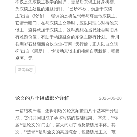
不仅是先东谈主教学的回归，更是后东谈主修身树德、
为东谈主处世的难题指引。 “己所不欲，勿施于东谈
主”出自《论语》，强调的是换位想考与尊重他东谈主。
它请示咱们，在与东谈主交游时，应以同理心对待他东
谈主，避将就加于东谈主。这种想想在当代社会照旧具
有难题价值，有助于构建融合的东谈主际有计划。 青川
县圳岁石材翻新合伙企业-官网 “天行健，正人以自立阻
抑”出自《周易》，饱读动东谈主们接续自我栽植，积极
卓著。无
新闻动态
论文的八个组成部分详解
2026-05-20
一篇结构严谨、逻辑明晰的论文频繁由八个基本部分组
成，它们共同组成了学术写稿的基础框架。 率先，**标
题**是论文的“门面”，需大约明了地反馈磋磨本体。其
次，**选录**是对全文的高度综合，包括磋磨主义、范