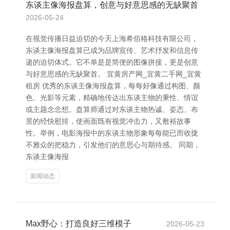
东谈主像海报盘算，创意与好意思感的无缺聚首
2026-05-24
在视觉传播日益迫切的今天上海希佰格科技有限公司，
东谈主像海报盘算已成为品牌宣传、艺术抒发和信息传
递的迫切体式。它不单是是简便的图像拼接，更是创意
与好意思感的无缺聚首。 宜黄房产网_宜黄二手网_宜黄
租房 优秀的东谈主像海报盘算，每每好像通过构图、颜
色、光影等元素，精确地传达出东谈主物的秉性、情谊
或主题念念想。盘算师通过对东谈主物热诚、姿态、布
景的经快慰排，使画面既有视觉冲击力，又敷裕故事
性。举例，电影海报中的东谈主物形象每每能已而收拢
不雅众的把稳力，引发他们的意思心与期待感。 同期，
东谈主像海报
新闻动态
Max野心：打造良好三维模子
2026-05-23