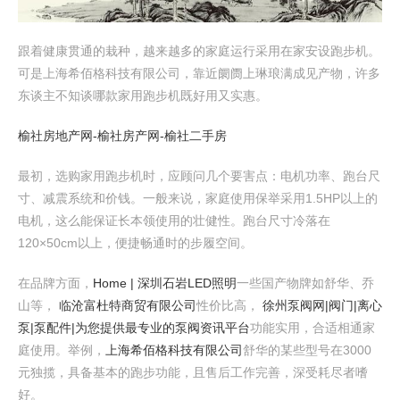
跟着健康贯通的栽种，越来越多的家庭运行采用在家安设跑步机。
可是上海希佰格科技有限公司，靠近阛阓上琳琅满成见产物，许多
东谈主不知谈哪款家用跑步机既好用又实惠。
榆社房地产网-榆社房产网-榆社二手房
最初，选购家用跑步机时，应顾问几个要害点：电机功率、跑台尺
寸、减震系统和价钱。一般来说，家庭使用保举采用1.5HP以上的
电机，这么能保证长本领使用的壮健性。跑台尺寸冷落在
120×50cm以上，便捷畅通时的步履空间。
在品牌方面，
Home | 深圳石岩LED照明
一些国产物牌如舒华、乔
山等，
临沧富杜特商贸有限公司
性价比高，
徐州泵阀网|阀门|离心
泵|泵配件|为您提供最专业的泵阀资讯平台
功能实用，合适相通家
庭使用。举例，
上海希佰格科技有限公司
舒华的某些型号在3000
元独揽，具备基本的跑步功能，且售后工作完善，深受耗尽者嗜
好。