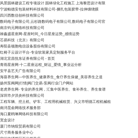
风景园林建设工程专项设计 园林绿化工程施工 上海黎思设计有限
宁波帕德安包装材料科技有限公司-捆扎包装胶带-拉伸缠绕膜
四川西数信创科技有限公司
数码电子有限公司,云杉路数码电子有限公司,数码电子有限公司官
南京钧元网络科技有限公司
禄鑫盛星座网-星座时间_今日星座运势_感情运势
芯易科技（北京）有限公司
寿阳县顿胞电信设备股份有限公司
红椅子云设计平台-专业软装家具定制服务平台
湖北宜昌悦东证券有限公司 - 首页
青雨星座网-十二星座运程_财运_爱情_事业运分析
安平县艺天广告有限公司
海葵养生网—中医养生_健康养生_食疗养生保健_美容养生之道
扬州泵阀网|行情|阀门交易-泵阀行业门户网站
老虎养生网- 专业的养生网，汇集中医养生、食补养生、养生食谱
深圳市夕洪炎科技有限公司
工程车辆、挖土机、铲车、工程用机械租赁、兴义市明德工程机械租
南浔昆俞网络技术服务部
海口夏鸥琳网络科技有限公司
宽盒设计
厦门市纳煊贸易有限公司
尺寸商务服务业中心